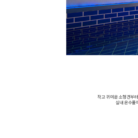
작고 귀여운 소형견부터
실내 온수풀이