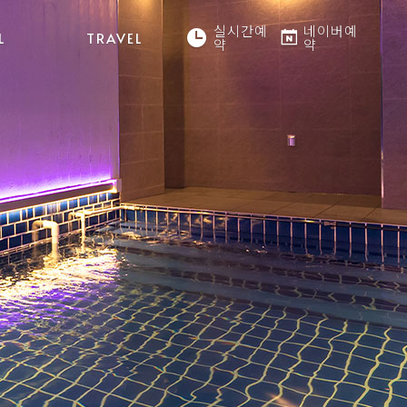
실시간예
네이버예
L
TRAVEL
약
약